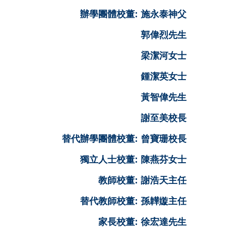
辦學團體校董:
施永泰神父
郭偉烈先生
梁潔河女士
鍾潔英女士
黃智偉先生
謝至美校長
替代辦學團體校董:
曾寶珊校長
獨立人士校董:
陳燕芬女士
教師校董:
謝浩天主任
替代教師校董:
孫韡嫙主任
家長校董:
徐宏達先生