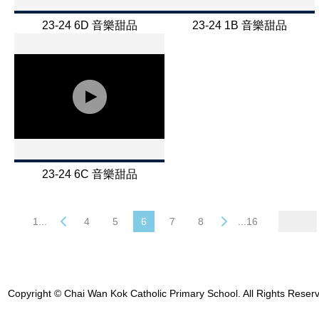
23-24 6D 音樂甜品
23-24 1B 音樂甜品
23-24 6C 音樂甜品
1...
4
5
6
7
8
...16
Copyright © Chai Wan Kok Catholic Primary School. All Rights Reser