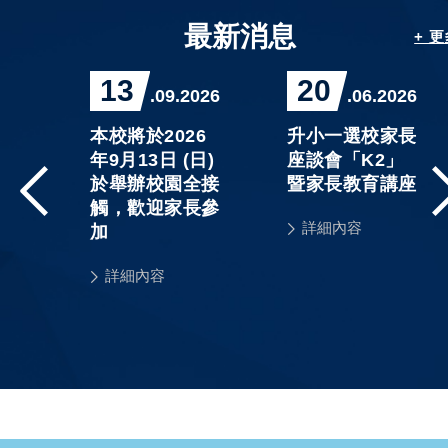
最新消息
+ 
13
20
026
.09.2026
.06.2026
精
本校將於2026
升小一選校家長
程」
年9月13日 (日)
座談會「K2」
3
於舉辦校園全接
暨家長教育講座
課
觸，歡迎家長參
詳細內容
單及
加
詳細內容