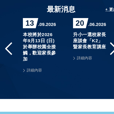
最新消息
+ 
13
20
026
.09.2026
.06.2026
精
本校將於2026
升小一選校家長
程」
年9月13日 (日)
座談會「K2」
3
於舉辦校園全接
暨家長教育講座
課
觸，歡迎家長參
詳細內容
單及
加
詳細內容