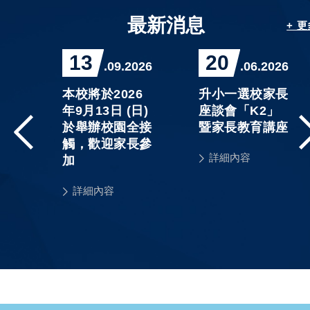
最新消息
+ 
13
20
026
.09.2026
.06.2026
精
本校將於2026
升小一選校家長
程」
年9月13日 (日)
座談會「K2」
3
於舉辦校園全接
暨家長教育講座
課
觸，歡迎家長參
詳細內容
單及
加
詳細內容