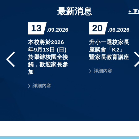
最新消息
+ 
13
20
026
.09.2026
.06.2026
精
本校將於2026
升小一選校家長
程」
年9月13日 (日)
座談會「K2」
3
於舉辦校園全接
暨家長教育講座
課
觸，歡迎家長參
詳細內容
單及
加
詳細內容