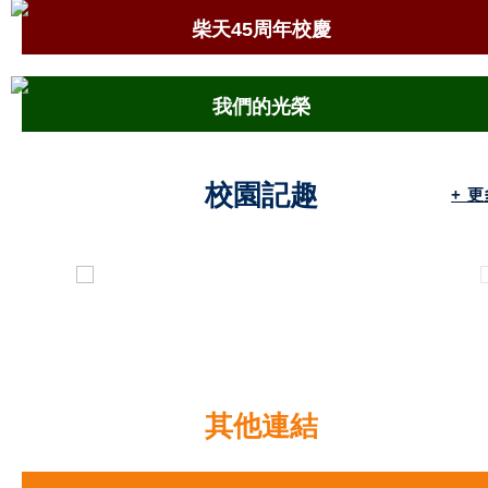
柴天45周年校慶
我們的光榮
校園記趣
+ 
18.07.2026
「荃」心「葵」手禁毒啟動禮
其他連結