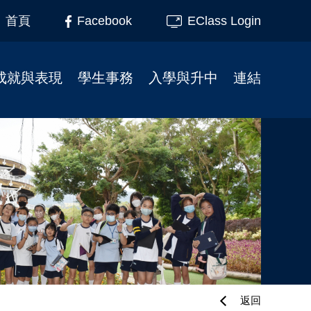
Facebook
EClass Login
首頁
成就與表現
學生事務
入學與升中
連結
榮譽榜
柴天45周年校慶
小一入學事宜
家長教育
校友成就
學校行事曆
插班生入學申請
家長教師會
制服團隊
校服式樣
幼小資訊
校友會
服務大使
校車
校友會活動相片
升中資訊
課外活動
校園記趣
小一支援
校園電視台
相片下載區
幼稚園聯繫
境外交流
學生繳費系統教學
刊物
學校午膳
返回
最新消息