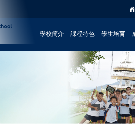
學校簡介
課程特色
學生培育
學校簡介
課程特色
國民教育
校監
學科天地
宗教培育
校長寄語
STREAM課程
健康校園(4Rs)
校歌
柴天正向教育
學校社工
法團校董會
靜觀課程
學習支援
Fun Fun English
學校發展
資優課程
招標公告
推廣閱讀
聯絡我們
彩虹展才時段