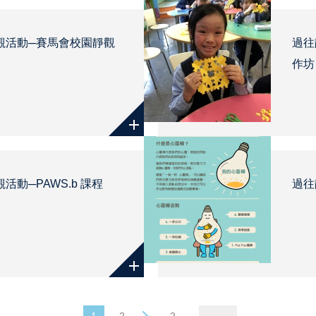
觀活動─賽馬會校園靜觀
過往
作坊
活動─PAWS.b 課程
過往