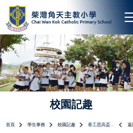
校園記趣
首頁
學生事務
校園記趣
香工思高盃小學乒乓球邀請賽
返