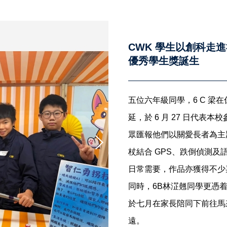
CWK 學生以創科走進
優秀學生獎誕生
五位六年級同學，6 C 梁
延，於 6 月 27 日代
眾匯報他們以關愛長者為主題
杖結合 GPS、跌倒偵測
日常需要，作品亦獲得不少
同時，6B林淽翹同學更憑
於七月在家長陪同下前往馬
遠。