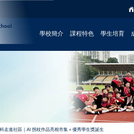
學校簡介
課程特色
學生培育
學校簡介
課程特色
國民教育
校監
學科天地
宗教培育
校長寄語
STREAM課程
健康校園(4Rs)
校歌
柴天正向教育
學校社工
法團校董會
靜觀課程
學習支援
Fun Fun English
學校發展
資優課程
招標公告
推廣閱讀
聯絡我們
創科走進社區｜AI 拐杖作品亮相市集＋優秀學生獎誕生
彩虹展才時段