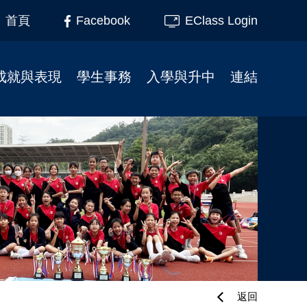
Facebook
EClass Login
首頁
成就與表現
學生事務
入學與升中
連結
榮譽榜
柴天45周年校慶
小一入學事宜
家長教育
校友成就
學校行事曆
插班生入學申請
家長教師會
制服團隊
校服式樣
幼小資訊
校友會
服務大使
校車
校友會活動相片
升中資訊
課外活動
校園記趣
小一支援
校園電視台
相片下載區
幼稚園聯繫
境外交流
學生繳費系統教學
刊物
學校午膳
返回
最新消息