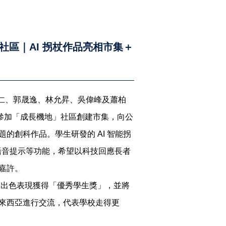
社區｜AI 拐杖作品亮相市集＋
在仁、郭晟逸、林允昇、吳偉峰及蕭柏
表本校參加「成長機地」社區創建市集，向公
的創科作品。學生研發的 AI 智能拐
及語音提示等功能，希望以科技回應長者
嘉許。
着出色表現獲得「優秀學生獎」，並將
來西亞進行交流，代表學校走得更