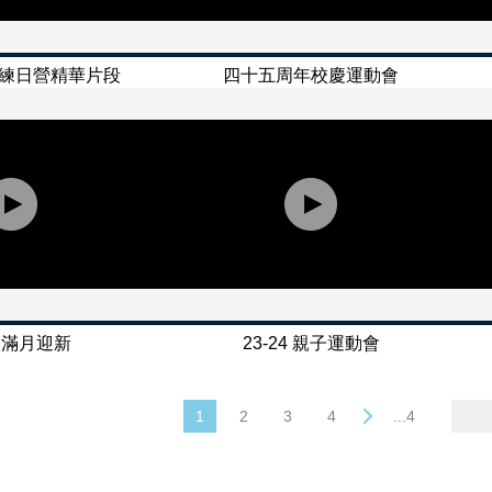
紀訓練日營精華片段
四十五周年校慶運動會
5 滿月迎新
23-24 親子運動會
1
2
3
4
...4