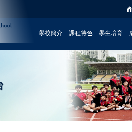
學校簡介
課程特色
學生培育
學校簡介
課程特色
國民教育
校監
學科天地
宗教培育
校長寄語
STREAM課程
健康校園(4Rs)
校歌
柴天正向教育
學校社工
台
法團校董會
靜觀課程
學習支援
Fun Fun English
學校發展
資優課程
招標公告
推廣閱讀
聯絡我們
彩虹展才時段