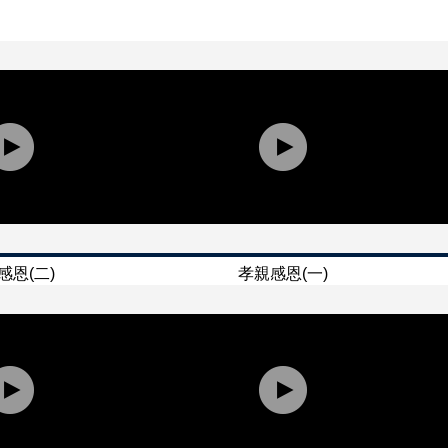
感恩(二)
孝親感恩(一)