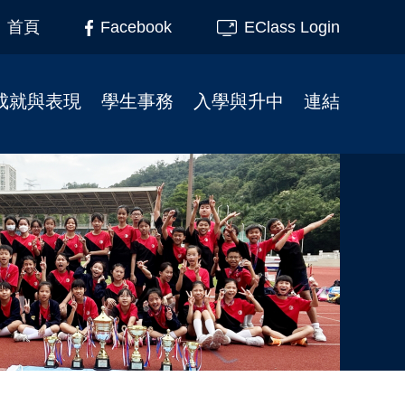
Facebook
EClass Login
首頁
成就與表現
學生事務
入學與升中
連結
榮譽榜
柴天45周年校慶
小一入學事宜
家長教育
校友成就
學校行事曆
插班生入學申請
家長教師會
制服團隊
校服式樣
幼小資訊
校友會
服務大使
校車
校友會活動相片
升中資訊
課外活動
校園記趣
小一支援
校園電視台
相片下載區
幼稚園聯繫
境外交流
學生繳費系統教學
刊物
學校午膳
最新消息